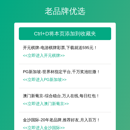
遥想公瑾当年，小乔初嫁了，雄姿英发。
羽扇纶巾，谈笑间，樯橹灰飞烟灭。
故国神游，多情应笑我，早生华发。
人生如梦，一尊还酹江月。